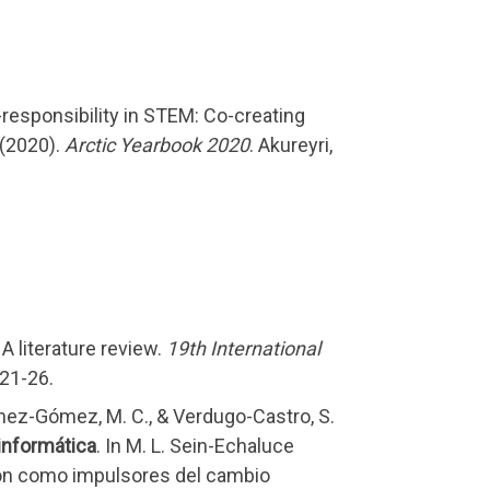
-responsibility in STEM: Co-creating
 (20
20
).
Arctic
Yearbook 2020
. Akureyri,
A literature review.
19th International
 21-26.
nchez-Gómez, M. C., & Verdugo-Castro, S.
 informática
. In M. L. Sein-Echaluce
ación como impulsores del cambio