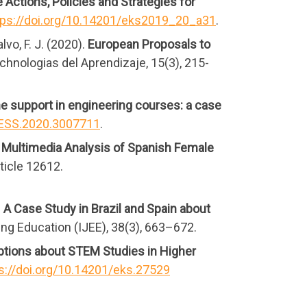
Actions, Policies and Strategies for
tps://doi.org/10.14201/eks2019_20_a31
.
vo, F. J. (2020).
European Proposals to
chnologias del Aprendizaje, 15(3), 215-
e support in engineering courses: a case
CESS.2020.3007711
.
.
Multimedia Analysis of Spanish Female
rticle 12612.
.
A Case Study in Brazil and Spain about
ring Education (IJEE), 38(3), 663–672.
ptions about STEM Studies in Higher
s://doi.org/10.14201/eks.27529