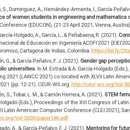
 S., Dominguez, A., Hernández-Armenta, I., García-Peñalvo
ce of women students in engineering and mathematics c
Conference (EDUCON), (21-23 April 2021, Vienna, Austria) 
García-Holgado, A., García, L., & Peñabaena, R. (2021).
Cons
ernacional de Educación en Ingeniería ACOFI 2021 (EIEI’20
romiso, Cartagena de Indias, Colombia.
https://bit.ly/2
n, G., & García-Peñalvo, F. J. (2021).
Gender gap perceptio
lic universities
. In M. Estrada & A. García-Holgado (Eds.)
g 2021 (LAWCC 2021) co-located with XLVII Latin Amer
 2021 (pp. 12-21). CEUR-WS.org.
http://ceur-ws.org/Vol-3
, S., Tobar, L. M., & Carrión Herrera, A. (2021).
STEM female
ía-Holgado (Eds.), Proceedings of the XIII Congress of L
I Latin American Computer Conference (CLEI 2021), San J
-ws.org/Vol-3000/paper186.pdf
do, A., & García-Peñalvo, F. J. (2021).
Mentoring for futur