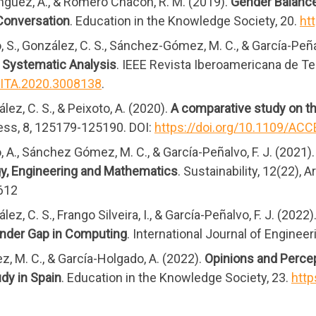
mínguez, A., & Romero Chacón, R. M. (2019).
Gender Balance 
Conversation
. Education in the Knowledge Society, 20.
ht
 S., González, C. S., Sánchez-Gómez, M. C., & García-Peñal
 Systematic Analysis
. IEEE Revista Iberoamericana de Te
/RITA.2020.3008138
.
ez, C. S., & Peixoto, A. (2020).
A comparative study on th
ss, 8, 125179-125190. DOI:
https://doi.org/10.1109/AC
 A., Sánchez Gómez, M. C., & García-Peñalvo, F. J. (2021)
gy, Engineering and Mathematics
. Sustainability, 12(22), A
612
, C. S., Frango Silveira, I., & García-Peñalvo, F. J. (2022)
ender Gap in Computing
. International Journal of Enginee
 M. C., & García-Holgado, A. (2022).
Opinions and Perce
dy in Spain
. Education in the Knowledge Society, 23.
http