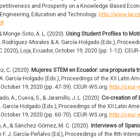
etitiveness and Prosperity on a Knowledge-Based Econ
r Engineering, Education and Technology.
http://www.lacc
df
& Monge-Soto, A. L. (2020).
Using Student Profiles to Mot
G. Rodríguez-Morales & A. García-Holgado (Eds.), Proceed
020), Loja, Ecuador, October 19, 2020 (pp. 1-12). CEUR
ez, C. (2020).
Mujeres STEM en Ecuador: una propuesta tr
& A. García-Holgado (Eds.), Proceedings of the XII Lati
 October 19, 2020 (pp. 47-59). CEUR-WS.org.
http://ceur
o, A., Cueva, S., & Jaramillo, J. L. (2020).
Co-creation of
 A. García-Holgado (Eds.), Proceedings of the XII Latin
 October 19, 2020 (pp. 60-70). CEUR-WS.org.
http://ceur
, A., & Sánchez-Gómez, M. C. (2020).
Interviews of Span
In F. J. García-Peñalvo (Ed.), Proceedings of the 8th Inte