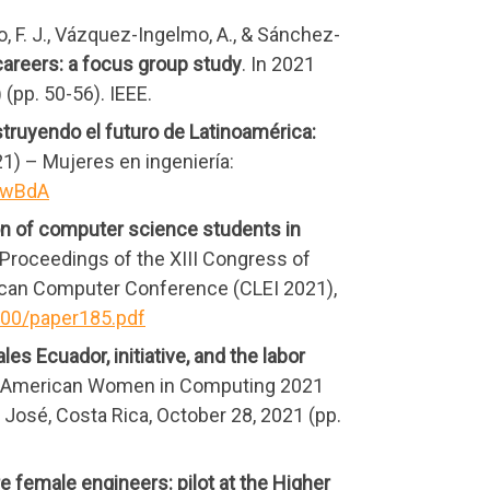
, F. J., Vázquez-Ingelmo, A., & Sánchez-
areers: a focus group study
. In 2021
(pp. 50-56). IEEE.
truyendo el futuro de Latinoamérica:
21) – Mujeres en ingeniería:
XawBdA
n of computer science students in
, Proceedings of the XIII Congress of
ican Computer Conference (CLEI 2021),
000/paper185.pdf
s Ecuador, initiative, and the labor
atin American Women in Computing 2021
osé, Costa Rica, October 28, 2021 (pp.
e female engineers: pilot at the Higher