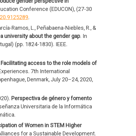
troduce gender perspective in
Education Conference (EDUCON), (27-30
020.9125289
.
García-Ramos, L., Peñabaena-Niebles, R., &
 a university about the gender gap
. In
ugal) (pp. 1824-1830). IEEE.
.
Facilitating access to the role models of
 Experiences. 7th International
Copenhague, Denmark, July 20–24, 2020,
020).
Perspectiva de género y fomento
nseñanza Universitaria de la Informática
mática.
cipation of Women in STEM Higher
 Alliances for a Sustainable Development.