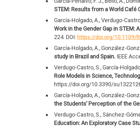
García-Peñalvo, F. J., Bello, A., Do
STEM: Results from a World Café 
García-Holgado, A., Verdugo-Castro,
Work in the Gender Gap in STEM: A
224. DOI:
https://doi.org/10.1109
García-Holgado, A., González-Gonzál
study in Brazil and Spain.
IEEE Acce
Verdugo-Castro, S., García-Holgado,
Role Models in Science, Technolo
https://doi.org/10.3390/su132212
García-Holgado, A., González-González
the Students’ Perception of the G
Verdugo-Castro, S., Sánchez-Gómez,
Education: An Exploratory Case Stu