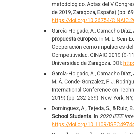
metodológico. Actas del V Congres
de 2019, Zaragoza, España) (pp. 69
https://doi.org/10.26754/CINAIC.
García-Holgado, A., Camacho Díaz, A
propuesta europea.
In M. L. Sein-E
Cooperación como impulsores del 
Competitividad. CINAIC 2019 (9-11 
Universidad de Zaragoza. DOI:
http
García-Holgado, A., Camacho Díaz, A
M. Á. Conde-González, F. J. Rodríg
International Conference on Techn
2019) (pp. 232-239). New York, NY
Dominguez, A., Tejeda, S., & Ruiz, B
School Students
. In
2020 IEEE Int
https://doi.org/10.1109/ISEC497