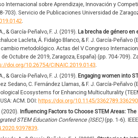
o Internacional sobre Aprendizaje, Innovación y Competi
8-703). Servicio de Publicaciones Universidad de Zarago
2019.0142
.
., & García-Peñalvo, F. J. (2019).
La brecha de género en 
chaluce Lacleta, Á. Fidalgo Blanco, & F. J. García-Peñalvo (
cambio metodológico. Actas del V Congreso Internaciona
de Octubre de 2019, Zaragoza, España) (pp. 704-709). Za
s://doi.org/10.26754/CINAIC.2019.0143
.
., & García-Peñalvo, F. J. (2019).
Engaging women into ST
uez Sedano, C. Fernández Llamas, & F. J. García-Peñalvo (
ological Ecosystems for Enhancing Multiculturality (TEEM
, USA: ACM. DOI:
https://doi.org/10.1145/3362789.33629
. (2020).
Influencing Factors to Choose STEM Areas: The
egrated STEM Education Conference (ISEC)
(pp. 1-6). IEEE
44.2020.9397839
.