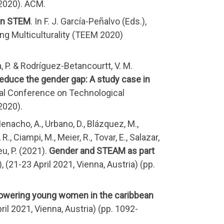
 2020). ACM.
 in STEM
. In F. J. García-Peñalvo (Eds.),
g Multiculturality (TEEM 2020)
, P. & Rodríguez-Betancourtt, V. M.
duce the gender gap: A study case in
ional Conference on Technological
2020).
 Menacho, A., Urbano, D., Blázquez, M.,
 R., Ciampi, M., Meier, R., Tovar, E., Salazar,
eu, P. (2021).
Gender and STEAM as part
(21-23 April 2021, Vienna, Austria) (pp.
wering young women in the caribbean
l 2021, Vienna, Austria) (pp. 1092-