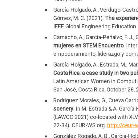
García-Holgado, A., Verdugo-Castro,
Gómez, M. C. (2021).
The experien
IEEE Global Engineering Education 
Camacho, A., García-Peñalvo, F. J., 
mujeres en STEM Encuentro
. Int
empoderamiento, liderazgo y comp
García-Holgado, A., Estrada, M., Marí
Costa Rica: a case study in two pub
Latin American Women in Computin
San José, Costa Rica, October 28,
Rodriguez Morales, G., Cueva Carrión
scenery
. In M. Estrada & A. Garc
(LAWCC 2021) co-located with XLVI
22-34). CEUR-WS.org.
http://ceur
González Rogado, A. B., García-Holga