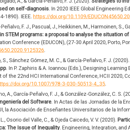
lgado, A., & García-Peñalvo, F. J. (2020).
Strategies to in
sed on self-diagnosis
. In 2020 IEEE Global Engineering 
84-1890). IEEE.
https://doi.org/10.1109/EDUCON45650.2
-Peñalvo, F. J., Pascual, J., Heikkinen, M., Harmoinen, S., 
in STEM programs: a proposal to analyse the situation of
tion Conference (EDUCON), (27-30 April 2020, Porto, Port
45650.2020.9125326
.
 S., Sánchez Gómez, M. C., & García-Peñalvo, F. J. (2020)
app
. In P. Zaphiris & A. Ioannou (Eds.), Designing Learning
t of the 22nd HCI International Conference, HCII 2020, 
ttps://doi.org/10.1007/978-3-030-50513-4_35
.
, A., García-Peñalvo, F. J., & González-González, C. S. (2
Ingeniería del Software
. In Actas de las Jornadas de la E
I, la Asociación de Enseñantes Universitarios de la Infor
 L., Osorio del Valle, C., & Ojeda Caicedo, V. V. (2020).
Parti
a: The Issue of Inequality
. Engineering, Integration, and