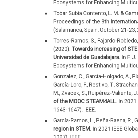
Ecosystems for Enhancing Multicul
Tobar Subía Contento, L. M. & Game
Proceedings of the 8th Internatio
(Salamanca, Spain, October 21-23, 
Torres-Ramos, S., Fajardo-Robledo, N
(2020).
Towards increasing of STE
Universidad de Guadalajara
. In F. 
Ecosystems for Enhancing Multicul
Gonzalez, C., García-Holgado, A., Pla
García-Loro, F., Restivo, T., Strachan, 
M., Zvacek, S., Ruipérez-Valiente, J. 
of the MOOC STEAM4ALL
. In 2021
1643-1647). IEEE.
García-Ramos, L., Peña-Baena, R., G
region in STEM
. In 2021 IEEE Glob
1097). IEEE.