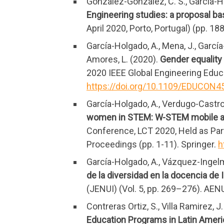
González-González, C. S., García-Ho
Engineering studies: a proposal ba
April 2020, Porto, Portugal) (pp. 18
García-Holgado, A., Mena, J., García
Amores, L. (2020).
Gender equality 
2020 IEEE Global Engineering Educa
https://doi.org/10.1109/EDUCON
García-Holgado, A., Verdugo-Castro,
women in STEM: W-STEM mobile 
Conference, LCT 2020, Held as Par
Proceedings (pp. 1-11). Springer.
h
García-Holgado, A., Vázquez-Ingelmo
de la diversidad en la docencia de 
(JENUI) (Vol. 5, pp. 269–276). AENU
Contreras Ortiz, S., Villa Ramirez, J.
Education Programs in Latin Americ