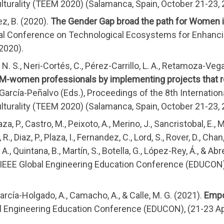
turality (TEEM 2020) (Salamanca, Spain, October 21-23,
z, B. (2020).
The Gender Gap broad the path for Women
nal Conference on Technological Ecosystems for Enhancin
2020).
. S., Neri-Cortés, C., Pérez-Carrillo, L. A., Retamoza-Vega
M-women professionals by implementing projects that re
J. García-Peñalvo (Eds.), Proceedings of the 8th Internat
turality (TEEM 2020) (Salamanca, Spain, October 21-23, 
za, P., Castro, M., Peixoto, A., Merino, J., Sancristobal, E.,
R., Diaz, P., Plaza, I., Fernandez, C., Lord, S., Rover, D., Chan,
A., Quintana, B., Martín, S., Botella, G., López-Rey, Á., & Abr
 IEEE Global Engineering Education Conference (EDUCON), 
arcía-Holgado, A., Camacho, A., & Calle, M. G. (2021).
Empo
al Engineering Education Conference (EDUCON), (21-23 Apri