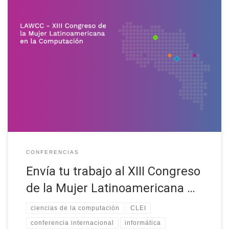
El XIII LAWCC (Congreso de la Mujer Latinoamericana en la
Computación) se realizará como parte de la XLVII CLEI
(Conferencia Latinoamericana de Informática). Su principal
objetivo es destacar la investigación, interés y logros de las
mujeres en las diversas áreas de computación, con la intención
de incentivar la participación activa […]
CONFERENCIAS
Envía tu trabajo al XIII Congreso
de la Mujer Latinoamericana …
ciencias de la computación
CLEI
conferencia internacional
informática