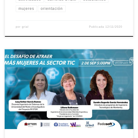
mujeres
orientación
por
grial
Publicada
12/11/2020
El próximo miércoles 2 de septiembre de 2020 a las 17:00 COT
tendrá lugar un webinar organizado por Fedesoft y con el apoyo
de W-STEM sobre la atracción de mujeres al sector tecnológico.
El evento contará con la participación de tres grandes mujeres;
Lucy Esther García Ramos, docente en Ingeniería […]