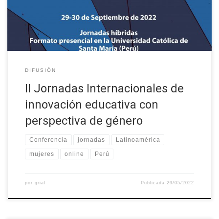
Internacionales de Campus Virtuales (JICV’22) y son
organizadas por el Grupo de Investigación GRIAL […]
DIFUSIÓN
II Jornadas Internacionales de
innovación educativa con
perspectiva de género
Conferencia
jornadas
Latinoamérica
mujeres
online
Perú
por
grial
Publicada
29/05/2022