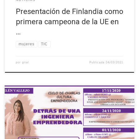
Presentación de Finlandia como
primera campeona de la UE en
…
mujeres
TIC
por
grial
Publicada
04/03/2021
La Universidad Técnica del Norte a través del Proyecto
Internacional “Building the future of Latin America: engaging
women into STEM”, (Construyendo el futuro de Latinoamérica
involucrando a mujeres en el STEM) organizó un Ciclo de Charlas
denominado “Cultura Emprendedora”, la cuarta charla se trató