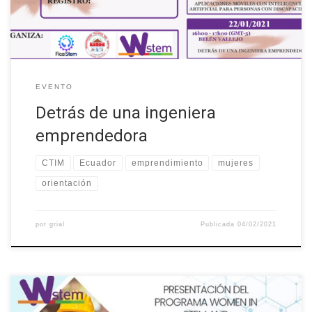
sobre “Detrás de una ingeniera emprendedora” […]
EVENTO
Detrás de una ingeniera
emprendedora
CTIM
Ecuador
emprendimiento
mujeres
orientación
por
grial
Publicada
04/02/2021