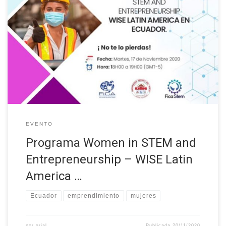
La Universidad Técnica del Norte a través del Proyecto
Internacional “Building the future of Latin America: engaging
women into STEM”, (Construyendo el futuro de Latinoamérica
involucrando a mujeres en el STEM), organizó un Ciclo de Charlas
denominado “Cultura Emprendedora”, la primera charla se trató
sobre la “Presentación del Programa Women […]
EVENTO
Programa Women in STEM and
Entrepreneurship – WISE Latin
America …
Ecuador
emprendimiento
mujeres
por
grial
Publicada
20/11/2020