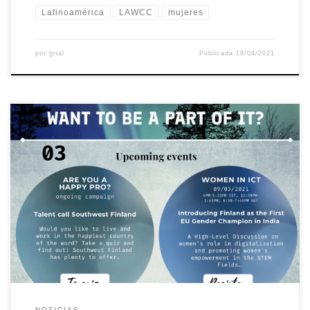
Latinoamérica
LAWCC
mujeres
por
grial
Publicada
18/04/2021
Las universidades y empresas finlandesas siguen necesitando
estudiantes y expertos altamente cualificados. Al mismo
tiempo, Finlandia puede ofrecer una educación de alto valor y
oportunidades de trabajo para estudiantes y empleados
internacionales. Future is Made in Finland es un programa a largo
plazo en el que ponen en contacto a […]
NOTICIAS