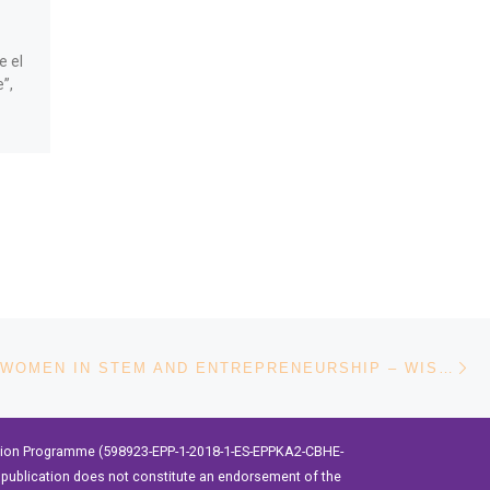
la Niña en UTN
e el
Desde el 2012 cada 11 de
”,
octubre se celebra el Día
Internacional de la Niña.
El cuál tiene como
sibles
objetivo destacar y abordar
las necesidades y […]
En
ENTRADAS
PROGRAMA WOMEN IN STEM AND ENTREPRENEURSHIP – WISE LATIN AMERICA EN ECUADOR
ation Programme (598923-EPP-1-2018-1-ES-EPPKA2-CBHE-
publication does not constitute an endorsement of the