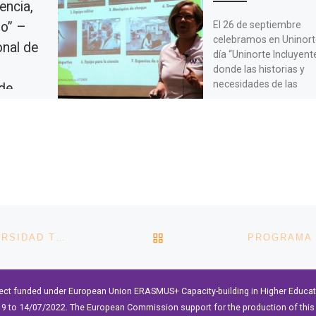
iencia,
El 26 de septiembre
ro” –
celebramos en Uninort
onal de
día “Uninorte Incluyente
l
donde las historias y
necesidades de las
de
minorías se hicieron vi
[…]
a previa a
 del Día
a Mujer, el
Monterrey
eventos
[…]
VOLVER A LA LISTA DE 
FERIA VIRTUAL DE PROYECTOS STEM EN LA UNIVERSIDAD TÉCNICA DEL NORTE
ect funded under European Union ERASMUS+ Capacity-building in Higher Educ
9 to 14/07/2022. The European Commission support for the production of this 