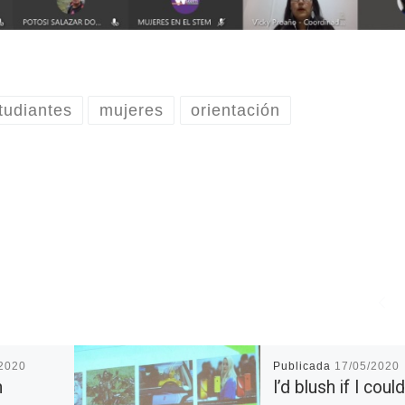
tudiantes
mujeres
orientación
/2020
Publicada
17/05/2020
n
I’d blush if I could