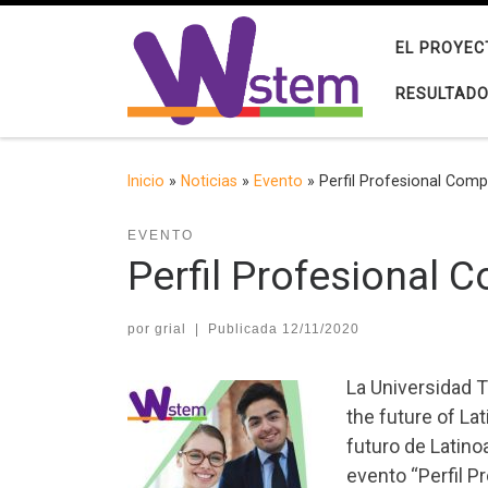
Saltar al contenido
EL PROYEC
RESULTAD
Inicio
»
Noticias
»
Evento
»
Perfil Profesional Comp
EVENTO
Perfil Profesional 
por
grial
|
Publicada
12/11/2020
La Universidad T
the future of L
futuro de Latino
evento “Perfil P