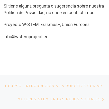
Si tiene alguna pregunta o sugerencia sobre nuestra
Política de Privacidad, no dude en contactarnos.
Proyecto W-STEM, Erasmus+, Unión Europea
info@wstemproject.eu
Navegación de entradas
Entrada anterior
CURSO: INTRODUCCIÓN A LA ROBÓTICA CON ARDUINO
En
MUJERES STEM EN LAS REDES SOCIALES