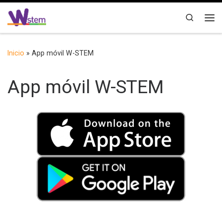
Saltar al contenido
Search
Me
Inicio
»
App móvil W-STEM
App móvil W-STEM