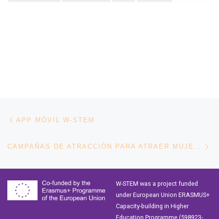
Navegación de entradas
Entrada anterior
APP MÓVIL W-STEM
En
CAMPAÑAS DE ATRACCIÓN PARA ATRAER MUJERES EN STEM: RONDA DE BENCHMARKING SOBRE ESTRATEGIAS Y RESULTADOS
W-STEM was a project funded
under European Union ERASMUS+
Capacity-building in Higher
Education Programme (598923-