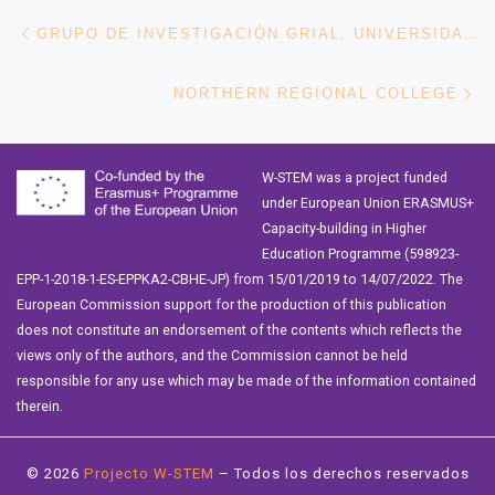
Navegación de entradas
Entrada anterior
GRUPO DE INVESTIGACIÓN GRIAL, UNIVERSIDAD DE SALAMANCA
En
NORTHERN REGIONAL COLLEGE
W-STEM was a project funded
under European Union ERASMUS+
Capacity-building in Higher
Education Programme (598923-
EPP-1-2018-1-ES-EPPKA2-CBHE-JP) from 15/01/2019 to 14/07/2022. The
European Commission support for the production of this publication
does not constitute an endorsement of the contents which reflects the
views only of the authors, and the Commission cannot be held
responsible for any use which may be made of the information contained
therein.
© 2026
Projecto W-STEM
– Todos los derechos reservados