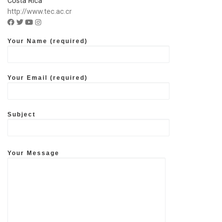
Costa Rica
http://www.tec.ac.cr
Facebook account of ITCR
Twitter account of ITCR
Youtube account of ITCR
Instagram account of ITCR
Your Name (required)
Your Email (required)
Subject
Your Message