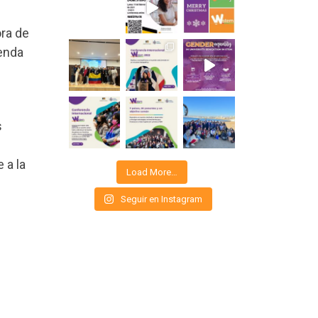
ora de
genda
s
 a la
Load More…
Seguir en Instagram