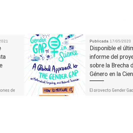
2021
Publicada
17/05/2020
e
Disponible el últ
sta
informe del proy
e
sobre la Brecha 
Género en la Cien
iones de
El proyecto Gender Gap
iversidad
Science (2017-2019) f
 abre
fundado por el Consej
nvío de
Internacional de la Cien
es e
involucra a once
den […]
organizaciones científi
[…]