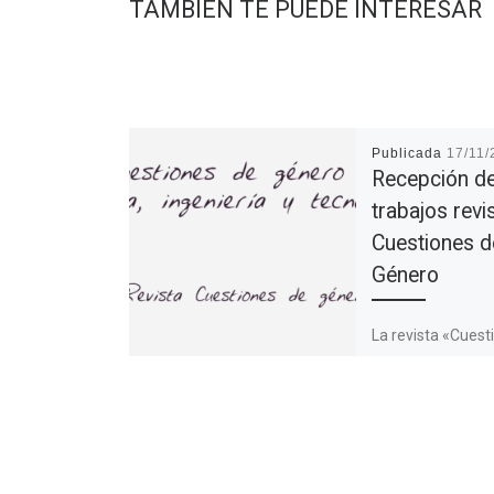
TAMBIÉN TE PUEDE INTERESAR
Publicada
17/11/
Recepción d
trabajos revi
Cuestiones d
Género
La revista «Cuest
género» de la Un
de León (España)
convocatoria al e
artículos original
inéditos que abor