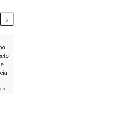
Publicada
03/05/2021
imo
Jornadas online para
ecto
la Igualdad de
de
Género Digital
cia
La Cátedra de Brecha Digital
de Género organiza las
 in
Jornadas para la Igualdad
ue
de Género Digital que
o
tendrán lugar de forma
cia e
online […]
cas.