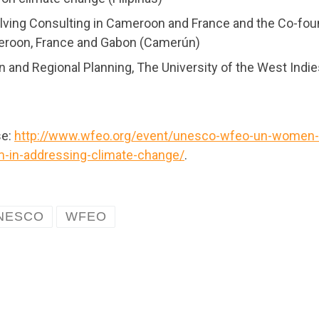
olving Consulting in Cameroon and France and the Co-fo
ameroon, France and Gabon (Camerún)
n and Regional Planning, The University of the West Indi
se:
http://www.wfeo.org/event/unesco-wfeo-un-women-
-in-addressing-climate-change/
.
NESCO
WFEO