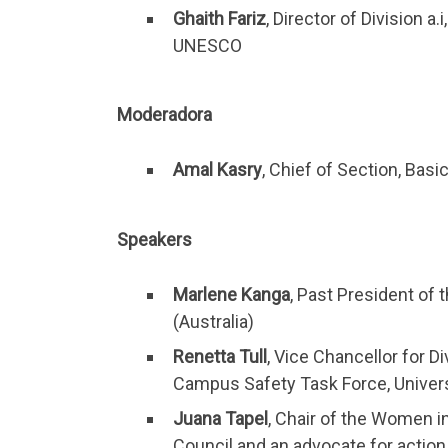
Ghaith Fariz
, Director of Division 
UNESCO
Moderadora
Amal Kasry
, Chief of Section, Bas
Speakers
Marlene Kanga
, Past President of
(Australia)
Renetta Tull
, Vice Chancellor for D
Campus Safety Task Force, Universi
Juana Tapel
, Chair of the Women i
Council and an advocate for action