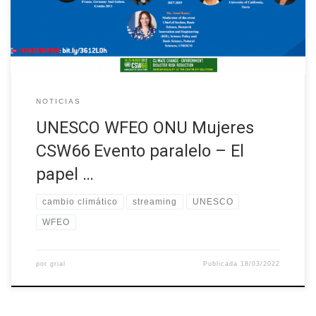
la gestión del riesgo de catástrofes, la innovación y el avance de
la […]
NOTICIAS
UNESCO WFEO ONU Mujeres
CSW66 Evento paralelo – El
papel …
cambio climático
streaming
UNESCO
WFEO
por
grial
Publicada
18/03/2022