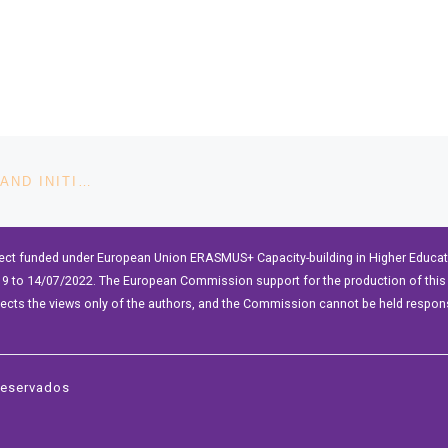
BRIDGING THE GENDER GAP: SHARING RESEARCH AND INITIATIVES
ect funded under European Union ERASMUS+ Capacity-building in Higher Educ
9 to 14/07/2022. The European Commission support for the production of this 
lects the views only of the authors, and the Commission cannot be held respon
reservados