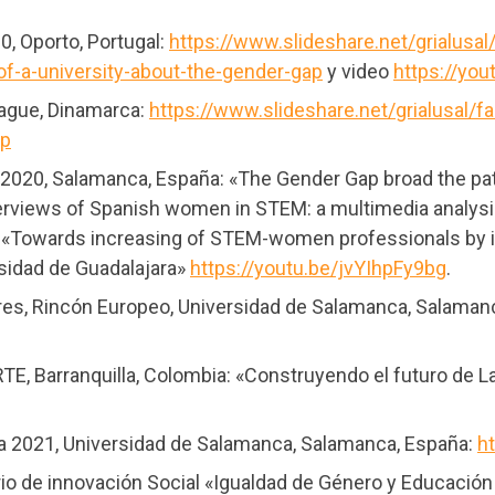
, Oporto, Portugal:
https://www.slideshare.net/grialusa
-of-a-university-about-the-gender-gap
y video
https://you
ague, Dinamarca:
https://www.slideshare.net/grialusal/fa
pp
2020, Salamanca, España: «The Gender Gap broad the p
terviews of Spanish women in STEM: a multimedia analysi
y «Towards increasing of STEM-women professionals by 
rsidad de Guadalajara»
https://youtu.be/jvYIhpFy9bg
.
res, Rincón Europeo, Universidad de Salamanca, Salama
E, Barranquilla, Colombia: «Construyendo el futuro de 
ia 2021, Universidad de Salamanca, Salamanca, España:
h
io de innovación Social «Igualdad de Género y Educación