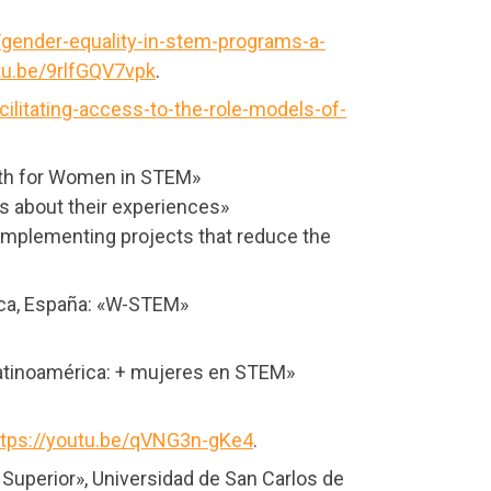
l/gender-equality-in-stem-programs-a-
tu.be/9rlfGQV7vpk
.
cilitating-access-to-the-role-models-of-
ath for Women in STEM»
s about their experiences»
implementing projects that reduce the
nca, España: «W-STEM»
Latinoamérica: + mujeres en STEM»
ttps://youtu.be/qVNG3n-gKe4
.
 Superior», Universidad de San Carlos de