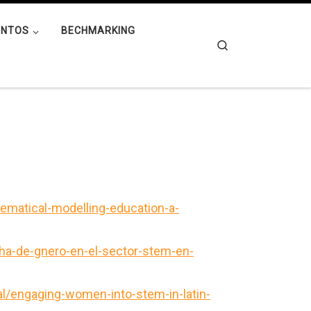
ENTOS
BECHMARKING
Search
hematical-modelling-education-a-
cha-de-gnero-en-el-sector-stem-en-
al/engaging-women-into-stem-in-latin-