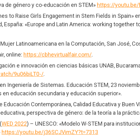
iva de género y co-educación en STEM»
https://youtu.be
ches to Raise Girls Engagement in Stem Fields in Spain» 
rid, España: «Europe and Latin America: working togethe
 Mujer Latinoamericana en la Computación, San José, Co
r, online:
https://cbhevirtualfair.com/
.
igación e innovación en ciencias básicas UNAB, Bucaram
watch/9u06biLT0-/
.
 en Ingeniería de Sistemas. Educación STEM, 23 noviemb
 en educación secundaria y educación superior».
de Educación Contemporánea, Calidad Educativa y Buen Vi
ucativa, perspectiva de género: de la teoría a la práctic
(
WED 2022
) – UNESCO: «Modelo W-STEM para institucio
»
https://youtu.be/j36SCJVimZY?t=7313