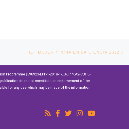
En
11F MUJER Y NIÑA EN LA CIENCIA 2022
ation Programme (598923-EPP-1-2018-1-ES-EPPKA2-CBHE-
publication does not constitute an endorsement of the
sible for any use which may be made of the information