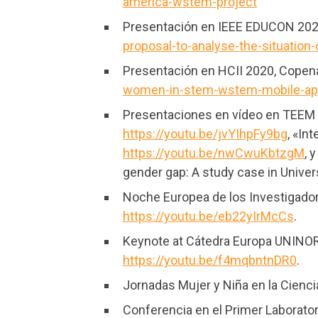
america-wstem-project
Presentación en IEEE EDUCON 2020
proposal-to-analyse-the-situation
Presentación en HCII 2020, Copen
women-in-stem-wstem-mobile-a
Presentaciones en vídeo en TEEM 
https://youtu.be/jvYIhpFy9bg
, «In
https://youtu.be/nwCwuKbtzgM
, 
gender gap: A study case in Unive
Noche Europea de los Investigado
https://youtu.be/eb22yIrMcCs
.
Keynote at Cátedra Europa UNINORT
https://youtu.be/f4mqbntnDR0
.
Jornadas Mujer y Niña en la Cienc
Conferencia en el Primer Laborator