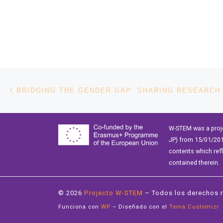
Navegación de entradas
Entrada anterior
W-STEM was a proj
JP) from 15/01/201
contents which ref
contained therein.
© 2026
Projecto W-STEM
– Todos los derechos 
Funciona con
WP
– Diseñado con el
Tema Customizr