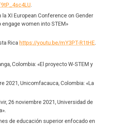
/f9tP_4sc4LU
.
en la XI European Conference on Gender
r to engage women into STEM»
sta Rica
https://youtu.be/mY3PT-R1tHE
.
anga, Colombia: «El proyecto W-STEM y
re 2021, Unicomfacauca, Colombia: «La
vir, 26 noviembre 2021, Universidad de
a».
nes de educación superior enfocado en