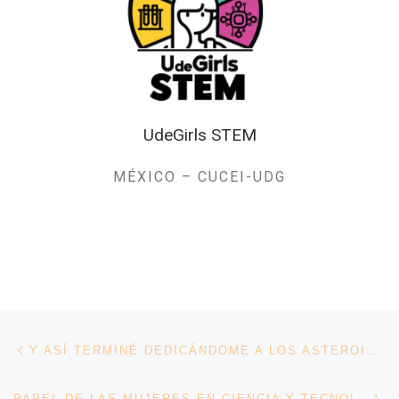
UdeGirls STEM
MÉXICO – CUCEI-UDG
Navegación de entradas
Entrada anterior
Y ASÍ TERMINÉ DEDICÁNDOME A LOS ASTEROIDES
En
PAPEL DE LAS MUJERES EN CIENCIA Y TECNOLOGÍA PARA EL DESARROLLO