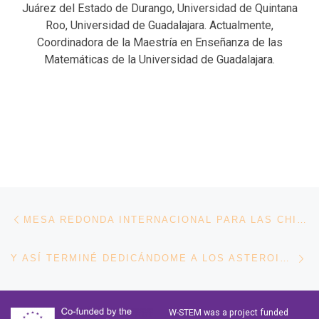
Juárez del Estado de Durango, Universidad de Quintana
Roo, Universidad de Guadalajara. Actualmente,
Coordinadora de la Maestría en Enseñanza de las
Matemáticas de la Universidad de Guadalajara.
Navegación de entradas
Entrada anterior
MESA REDONDA INTERNACIONAL PARA LAS CHICAS EN LAS TIC
En
Y ASÍ TERMINÉ DEDICÁNDOME A LOS ASTEROIDES
W-STEM was a project funded