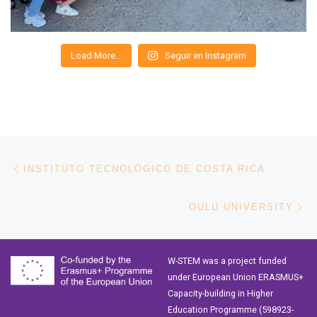
Load More…
Seguir en Instagram
Navegación de entradas
Entrada anterior
INSTITUTO TECNOLÓGICO DE COSTA RICA
En
OULU UNIVERSITY
W-STEM was a project funded
under European Union ERASMUS+
Capacity-building in Higher
Education Programme (598923-