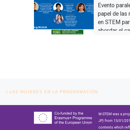
Evento parale
papel de las
en STEM pa
abordar el c
climático
El evento paralel
organizado por 
Natural Sciences 
World Federation
Engineering Orga
ay mostrará el pa
Navegación de entradas
Entrada anterior
LAS MUJERES EN LA PROGRAMACIÓN
W-STEM was a proj
JP) from 15/01/201
contents which ref