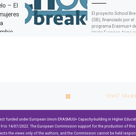
lo – El
El proyecto School Br
 mujeres
(SB), financiado por el
ra
programa Erasmus+ de
ambio
Unión Europea, tiene 
objetivo explorar las
posibilidades de
aprendizaje […]
o está
la UNESCO
Sector y la
 of
nisations
pel […]
VOLVER A LA LISTA DE 
ect funded under European Union ERASMUS+ Capacity-building in Higher Educ
9 to 14/07/2022. The European Commission support for the production of this 
lects the views only of the authors, and the Commission cannot be held respon