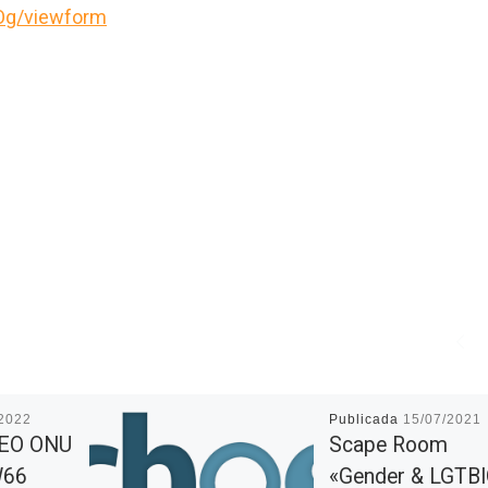
g/viewform
/2022
Publicada
15/07/2021
EO ONU
Scape Room
W66
«Gender & LGTB