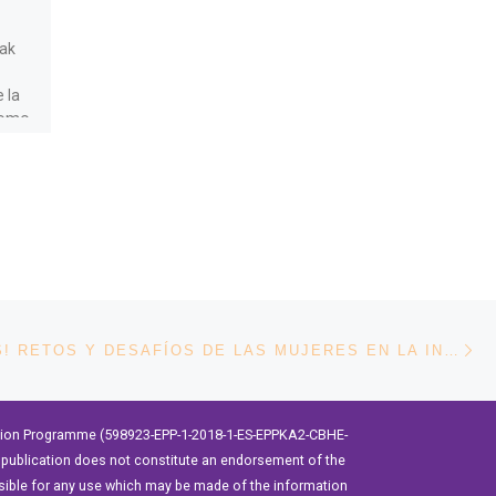
en proceso: Hacia la
eak
institucionalización
de políticas y
 la
programas de
como
igualdad de género y
de cambio curricular
y pedagógico en las
universidades y
centros de
investigación de
En
América Latina»
ENTRADAS
CIVIT TALKS! RETOS Y DESAFÍOS DE LAS MUJERES EN LA INDUSTRIA DE LA TECNOLOGÍA
Jornada organizada por la
Comunidad de Prácticas de
ation Programme (598923-EPP-1-2018-1-ES-EPPKA2-CBHE-
Políticas y Programas de
publication does not constitute an endorsement of the
Igualdad de Género en las
sible for any use which may be made of the information
universidades y centros de