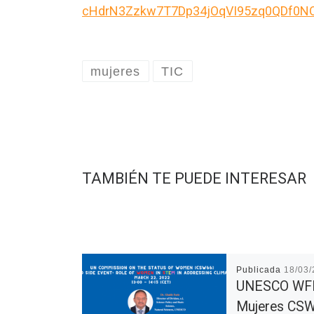
cHdrN3Zzkw7T7Dp34jOqVI95zq0QDf0NO
mujeres
TIC
TAMBIÉN TE PUEDE INTERESAR
Publicada
18/03
UNESCO WF
Mujeres CS