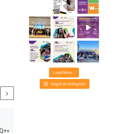
Load More…
Seguir en Instagram
Publicada
01/10/2020
Jornadas
IQ+»
«Transformaciones