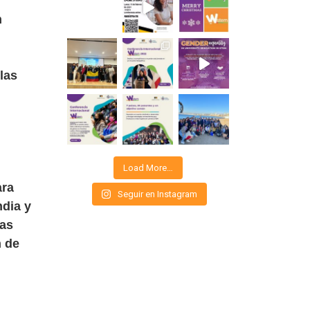
n
las
Load More…
ara
Seguir en Instagram
ndia y
tas
n de