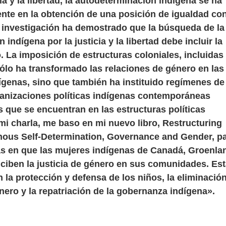
cia y la libertad, la autodeterminación indígena se ha
nte en la obtención de una posición de igualdad co
i investigación ha demostrado que la búsqueda de la
indígena por la justicia y la libertad debe incluir la
o. La imposición de estructuras coloniales, incluidas 
ólo ha transformado las relaciones de género en las
genas, sino que también ha instituido regímenes de
ganizaciones políticas indígenas contemporáneas
 que se encuentran en las estructuras políticas
mi charla, me baso en mi nuevo libro, Restructuring
enous Self-Determination, Governance and Gender, p
as en que las mujeres indígenas de Canadá, Groenla
ciben la justicia de género en sus comunidades. Es
n la protección y defensa de los niños, la eliminació
énero y la repatriación de la gobernanza indígena».