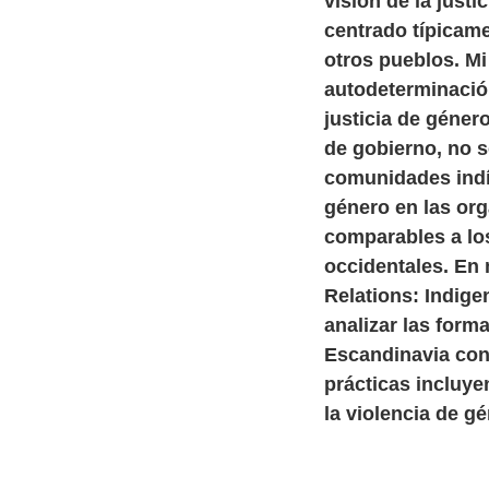
visión de la justi
centrado típicame
otros pueblos. M
autodeterminación 
justicia de géner
de gobierno, no s
comunidades indí
género en las or
comparables a los
occidentales. En 
Relations: Indig
analizar las form
Escandinavia con
prácticas incluye
la violencia de g