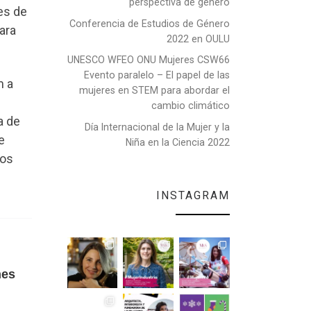
perspectiva de género
es de
Conferencia de Estudios de Género
ara
2022 en OULU
UNESCO WFEO ONU Mujeres CSW66
Evento paralelo – El papel de las
m a
mujeres en STEM para abordar el
cambio climático
a de
Día Internacional de la Mujer y la
e
Niña en la Ciencia 2022
ios
INSTAGRAM
nes