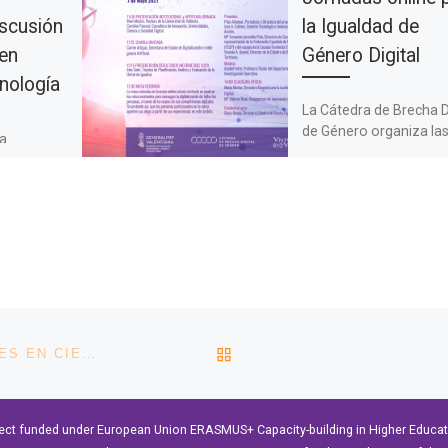
scusión
la Igualdad de
en
Género Digital
cnología
La Cátedra de Brecha D
de Género organiza la
ha
Jornadas para la Igual
erie de
de Género Digital que
centrados
tendrán lugar de form
 sobre
online […]
studiar,
r y
VOLVER A LA LISTA DE 
EL FUTURO ES FEMENINO: DISCUSIÓN CON MUJERES EN CIENCIA Y TECNOLOGÍA
ect funded under European Union ERASMUS+ Capacity-building in Higher Educ