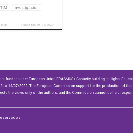
TIM
investigación
r
grial
Publicada
06/07/2020
ect funded under European Union ERASMUS+ Capacity-building in Higher Educ
9 to 14/07/2022. The European Commission support for the production of this 
lects the views only of the authors, and the Commission cannot be held respon
reservados