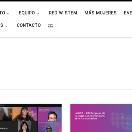
TO
EQUIPO
RED W-STEM
MÁS MUJERES
EV
OS
CONTACTO
III LAWCC se celebró en el marco
El XIII LAWCC (Congreso de la M
a XLVII CLEI (Conferencia
Latinoamericana en la Computac
noamericana de Informática) el
se realizará como parte de la XLV
e octubre de 2021 en formato
CLEI (Conferencia Latinoameric