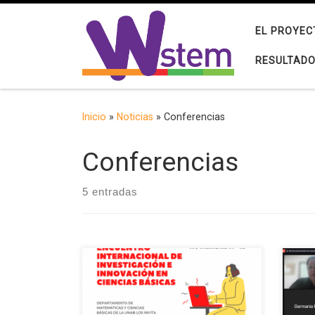
Saltar al contenido
EL PROYEC
RESULTAD
Inicio
»
Noticias
»
Conferencias
Conferencias
5 entradas
El proyecto W-STEM estará presente
La X
en la sesión inaugural de la primera
de l
edición del Encuentro Internacional
Lati
de Investigación e Innovación en
28 d