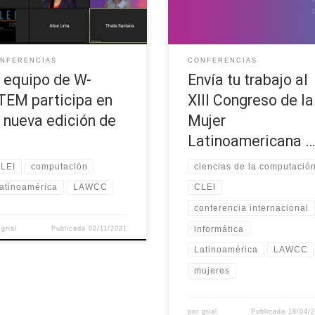
ne. El objetivo principal de esta
de Informática). Su principal obj
erencia es destacar la
es destacar la investigación, int
stigación, el interés y los logros
y logros de las mujeres en las
as mujeres en las áreas de la
diversas áreas de computación,
NFERENCIAS
CONFERENCIAS
rmática. La […]
la intención de incentivar la
l equipo de W-
Envía tu trabajo al
participación activa […]
TEM participa en
XIII Congreso de la
a nueva edición de
Mujer
Latinoamericana 
LEI
computación
ciencias de la computació
atinoamérica
LAWCC
CLEI
conferencia internacional
informática
r
grial
Publicada
02/11/2021
Latinoamérica
LAWCC
mujeres
por
grial
Publicada
18/04/