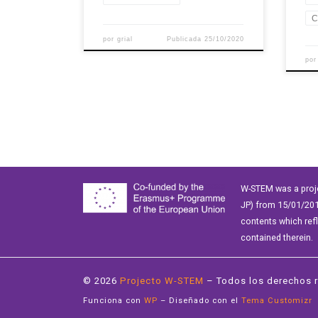
C
por
grial
Publicada
25/10/2020
po
W-STEM was a proj
JP) from 15/01/201
contents which ref
contained therein.
© 2026
Projecto W-STEM
– Todos los derechos 
Funciona con
WP
– Diseñado con el
Tema Customizr