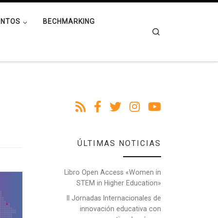
ENTOS
BECHMARKING
Search
ÚLTIMAS NOTICIAS
Libro Open Access «Women in
STEM in Higher Education»
ujer
ión)
II Jornadas Internacionales de
II
innovación educativa con
ana