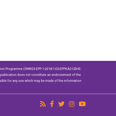
ation Programme (598923-EPP-1-2018-1-ES-EPPKA2-CBHE-
publication does not constitute an endorsement of the
sible for any use which may be made of the information