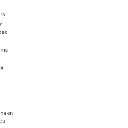
ra.
in
edes
uima
or
una en
ica