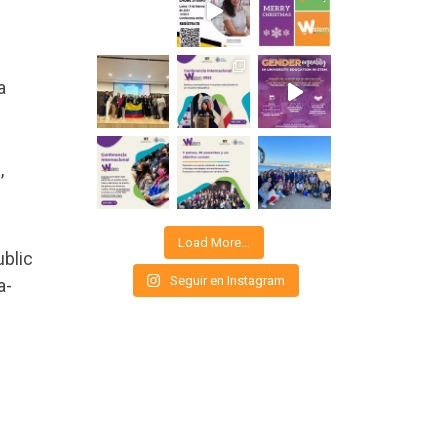
a
,
Load More…
ublic
Seguir en Instagram
a-