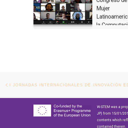
Congreso de 
Mujer
Latinoameric
la Computac
El pasado 19 de 
dde 2020 tuvo luga
edición del Congr
Mujer Latinoamer
la Computación 
[…]
Navegación de entradas
Entrada anterior
W-STEM was a proj
JP) from 15/01/201
contents which ref
contained therein.