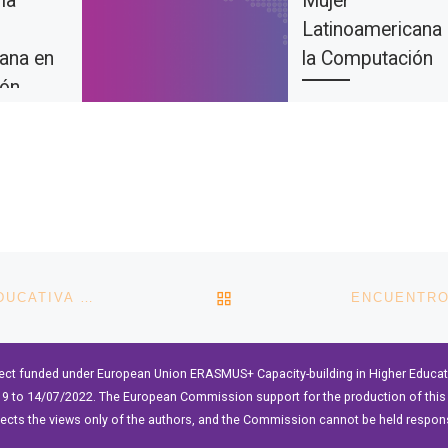
la
Mujer
Latinoamericana
ana en
la Computación
ión
El XIII LAWCC (Congres
la Mujer Latinoameric
octubre
en la Computación) se
r la XII
realizará como parte d
eso de la
XLVII CLEI (Conferenci
icana en
Latinoamericana de […]
(LAWCC)
VOLVER A LA LISTA DE 
I JORNADAS INTERNACIONALES DE INNOVACIÓN EDUCATIVA CON PERSPECTIVA DE GÉNERO
ect funded under European Union ERASMUS+ Capacity-building in Higher Educ
9 to 14/07/2022. The European Commission support for the production of this 
lects the views only of the authors, and the Commission cannot be held respon