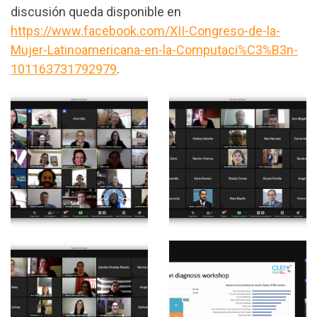
discusión queda disponible en
https://www.facebook.com/XII-Congreso-de-la-
Mujer-Latinoamericana-en-la-Computaci%C3%B3n-
101163731792979
.