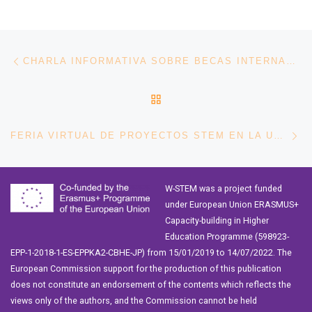
Navegación de entradas
Entrada anterior
CHARLA INFORMATIVA SOBRE BECAS INTERNACIONALES EN LA UTN
VOLVER A LA LISTA DE 
En
FERIA VIRTUAL DE PROYECTOS STEM EN LA UNIVERSIDAD TÉCNICA DEL NORTE
W-STEM was a project funded
under European Union ERASMUS+
Capacity-building in Higher
Education Programme (598923-
EPP-1-2018-1-ES-EPPKA2-CBHE-JP) from 15/01/2019 to 14/07/2022. The
European Commission support for the production of this publication
does not constitute an endorsement of the contents which reflects the
views only of the authors, and the Commission cannot be held