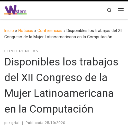
Saltar al contenido
Search
Me
Inicio
»
Noticias
»
Conferencias
»
Disponibles los trabajos del XII
Congreso de la Mujer Latinoamericana en la Computación
CONFERENCIAS
Disponibles los trabajos
del XII Congreso de la
Mujer Latinoamericana
en la Computación
por
grial
|
Publicada
25/10/2020