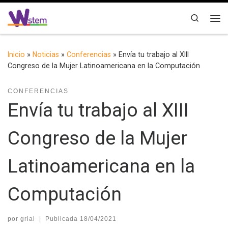
Saltar al contenido
Search
Me
Inicio
»
Noticias
»
Conferencias
»
Envía tu trabajo al XIII
Congreso de la Mujer Latinoamericana en la Computación
CONFERENCIAS
Envía tu trabajo al XIII
Congreso de la Mujer
Latinoamericana en la
Computación
por
grial
|
Publicada
18/04/2021