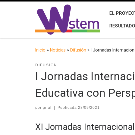
Saltar al contenido
EL PROYEC
RESULTAD
Inicio
»
Noticias
»
Difusión
»
I Jornadas Internacio
DIFUSIÓN
I Jornadas Internac
Educativa con Pers
por
grial
|
Publicada
28/09/2021
XI Jornadas Internaciona