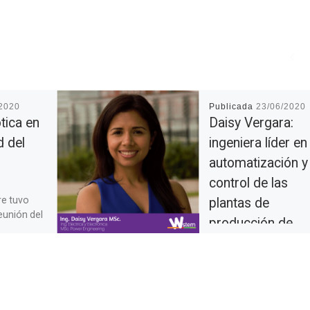
/2020
Publicada
23/06/2020
tica en
Daisy Vergara:
d del
ingeniera líder en 
automatización y
control de las
re tuvo
plantas de
reunión del
producción de
” en la
Covestro
orte
ió un
Ingeniera eléctrica y
electrónica de la
Universidad del Norte,