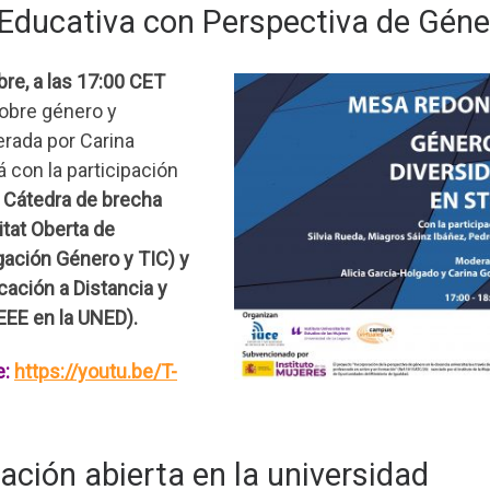
 Educativa con Perspectiva de Géne
re, a las 17:00 CET
obre género y
rada por Carina
 con la participación
y Cátedra de brecha
itat Oberta de
gación Género y TIC) y
ación a Distancia y
EEE en la UNED).
e:
https://youtu.be/T-
ción abierta en la universidad