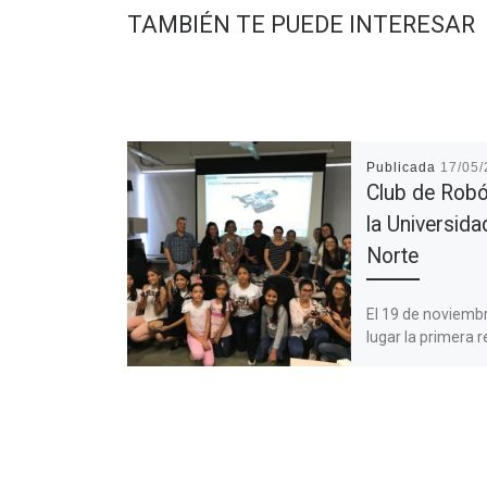
TAMBIÉN TE PUEDE INTERESAR
Publicada
17/05
Club de Robó
la Universida
Norte
El 19 de noviemb
lugar la primera 
“Club de Robótica
Universidad del N
(Colombia). Acud
grupo […]