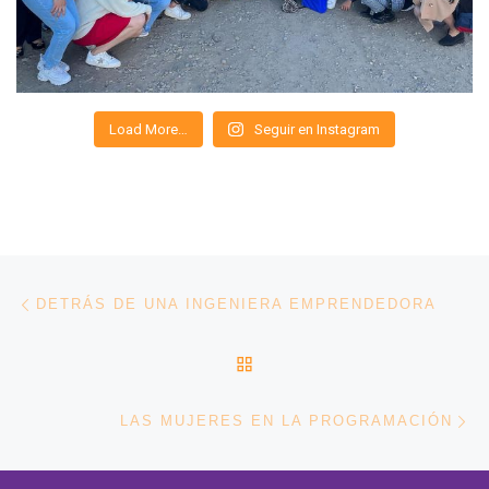
Load More…
Seguir en Instagram
Navegación de entradas
Entrada anterior
DETRÁS DE UNA INGENIERA EMPRENDEDORA
VOLVER A LA LISTA DE 
En
LAS MUJERES EN LA PROGRAMACIÓN