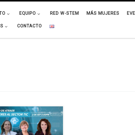
TO
EQUIPO
RED W-STEM
MÁS MUJERES
EV
OS
CONTACTO
róximo miércoles 2 de
iembre de 2020 a las 17:00 COT
rá lugar un webinar organizado
Fedesoft y con el apoyo de W-