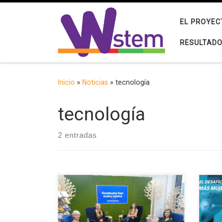
Saltar al contenido
EL PROYEC
RESULTAD
Inicio
»
Noticias
»
tecnología
tecnología
2 entradas
Las chicas finlandesas parecen tener
El p
un gran éxito en ciencias y
sept
matemáticas, pero muchas de ellas
tend
no acaban trabajando en este
por 