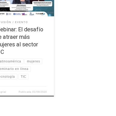
 sobre la atracción de mujeres
ector tecnológico. El evento
ará con la participación de tres
des mujeres; Lucy Esther García
FUSIÓN
EVENTO
s, docente en Ingeniería […]
ebinar: El desafío
e atraer más
ujeres al sector
IC
atinoamérica
mujeres
eminario en línea
ecnología
TIC
r
grial
Publicada
01/09/2020