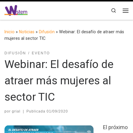
Saltar al contenido
Search
Me
Inicio
»
Noticias
»
Difusión
»
Webinar: El desafío de atraer más
mujeres al sector TIC
DIFUSIÓN
EVENTO
Webinar: El desafío de
atraer más mujeres al
sector TIC
por
grial
|
Publicada
01/09/2020
El próximo