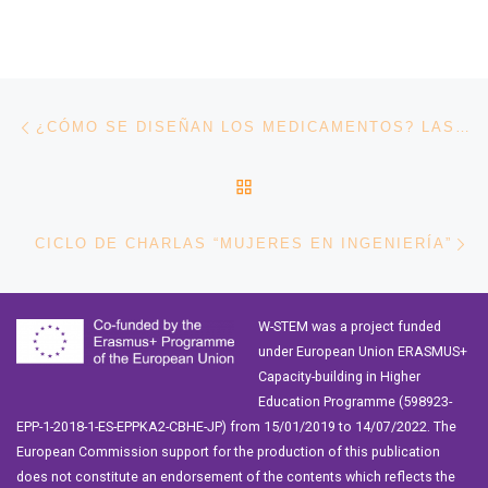
Navegación de entradas
Entrada anterior
¿CÓMO SE DISEÑAN LOS MEDICAMENTOS? LAS QFB EN EL ÁREA DE LA SALUD
VOLVER A LA LISTA DE 
En
CICLO DE CHARLAS “MUJERES EN INGENIERÍA”
W-STEM was a project funded
under European Union ERASMUS+
Capacity-building in Higher
Education Programme (598923-
EPP-1-2018-1-ES-EPPKA2-CBHE-JP) from 15/01/2019 to 14/07/2022. The
European Commission support for the production of this publication
does not constitute an endorsement of the contents which reflects the