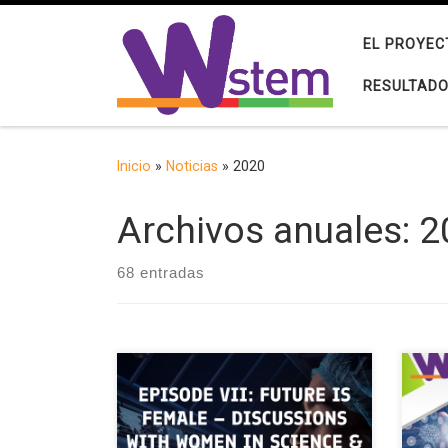
Saltar al contenido
EL PROYEC
RESULTAD
Inicio
»
Noticias
»
2020
Archivos anuales:
2
68 entradas
Study in Finland ha organizado una
La U
serie de seminarios web centrados
trav
en aprender más sobre Finlandia,
“Bui
cómo estudiar, investigar, trabajar y
enga