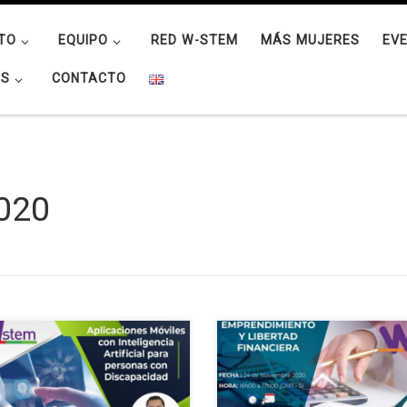
TO
EQUIPO
RED W-STEM
MÁS MUJERES
EV
OS
CONTACTO
020
niversidad Técnica del Norte a
La Universidad Técnica del Norte
és del Proyecto Internacional
través del Proyecto Internaciona
lding the future of Latin America:
“Building the future of Latin Ame
ging women into STEM”,
engaging women into STEM”,