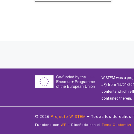
Navegación de entradas
W-STEM was a proj
JP) from 15/01/201
contents which ref
contained therein.
© 2026
Projecto W-STEM
– Todos los derechos 
Funciona con
WP
– Diseñado con el
Tema Customizr