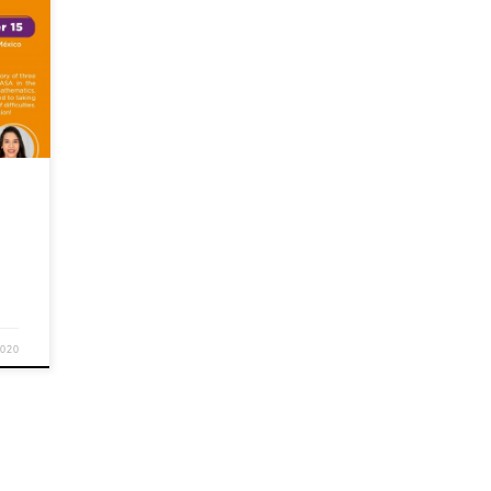
bre
y la
 y
n la
és y
2020