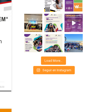
os
añas
n
Load More…
Seguir en Instagram
2020