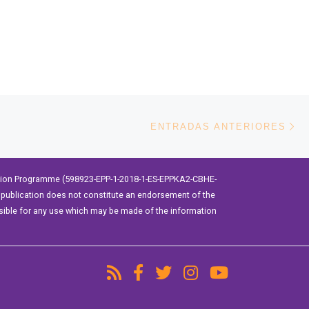
En
ENTRADAS ANTERIORES
ation Programme (598923-EPP-1-2018-1-ES-EPPKA2-CBHE-
publication does not constitute an endorsement of the
sible for any use which may be made of the information