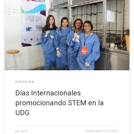
La Universidad de Guadalajara colabora con el proyecto W-STEM
en su objetivo de mejorar las estrategias y los mecanismos de
atracción, acceso y orientación de las mujeres en los programas
de educación superior STEM de América Latina. Al respecto,
representantes del proyecto W-STEM, participaron en eventos
realizados por la institución […]
DIFUSIÓN
Días Internacionales
promocionando STEM en la
UDG
por
grial
Publicada
02/04/2020