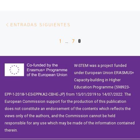
Navegación de entradas
Entradas siguientes
ENTRADAS SIGUIENTES
1
…
7
8
W-STEM was a project funded
under European Union ERASMUS+
Capacity-building in Higher
Education Programme (598923-
EPP-1-2018-1-ES-EPPKA2-CBHE-JP) from 15/01/2019 to 14/07/2022. The
European Commission support for the production of this publication
does not constitute an endorsement of the contents which reflects the
views only of the authors, and the Commission cannot be held
responsible for any use which may be made of the information contained
therein.