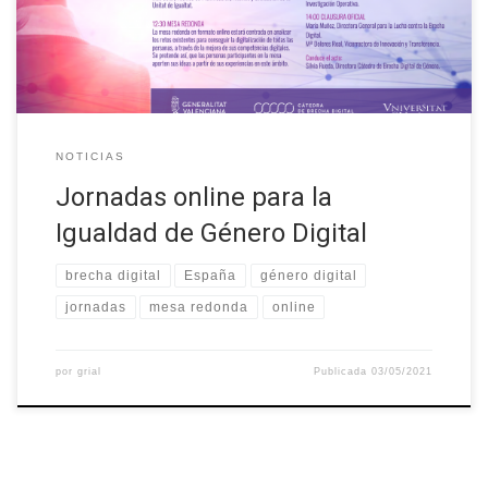
información en II Jornadas pera la Igualdad de Género Digital
(uv.es). La sesión […]
NOTICIAS
Jornadas online para la
Igualdad de Género Digital
brecha digital
España
género digital
jornadas
mesa redonda
online
por
grial
Publicada
03/05/2021