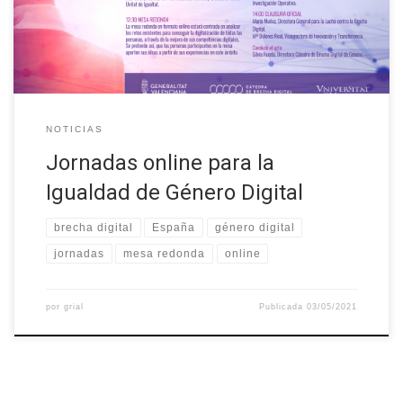
información en II Jornadas pera la Igualdad de Género Digital
(uv.es). La sesión […]
NOTICIAS
Jornadas online para la
Igualdad de Género Digital
brecha digital
España
género digital
jornadas
mesa redonda
online
por
grial
Publicada
03/05/2021