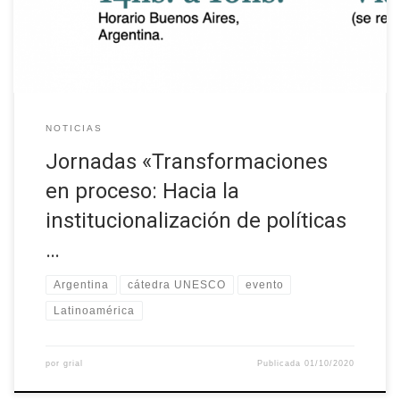
UNESCO Mujer, Ciencia y Tecnología en América Latina –
FLACSO Argentina El […]
NOTICIAS
Jornadas «Transformaciones
en proceso: Hacia la
institucionalización de políticas
…
Argentina
cátedra UNESCO
evento
Latinoamérica
por
grial
Publicada
01/10/2020