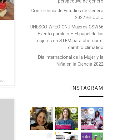
perspectiva de género
l
Conferencia de Estudios de Género
 la
l
2022 en OULU
UNESCO WFEO ONU Mujeres CSW66
Evento paralelo – El papel de las
mujeres en STEM para abordar el
cambio climático
Día Internacional de la Mujer y la
Niña en la Ciencia 2022
2020
INSTAGRAM
re la
o en
 a la