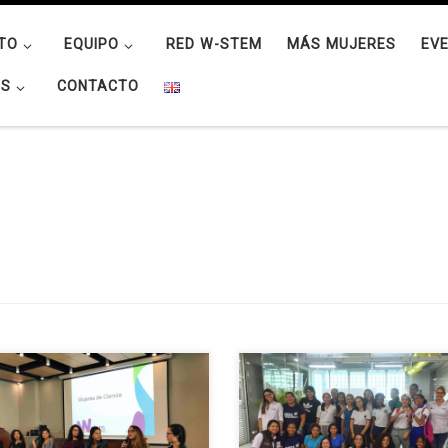
TO
EQUIPO
RED W-STEM
MÁS MUJERES
EV
OS
CONTACTO
a primera vez que la Facultad de
La Universidad Tecnológica de
cias hace una reunión de
Bolívar celebró el 11 de febrero 
venida para todos los
Día Internacional de la Mujer y la
diantes de primer año de
en la Ciencia con muchas