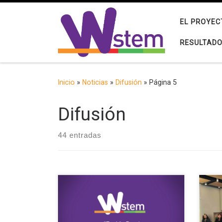
Saltar al contenido
EL PROYEC
RESULTAD
Inicio
»
Noticias
»
Difusión
»
Página 5
Difusión
44 entradas
El equipo de W-STEM ha preparado
Es l
una colección de vídeos para
Cien
responder la siguiente pregunta:
bien
¿cómo podemos apoyar un mundo
estu