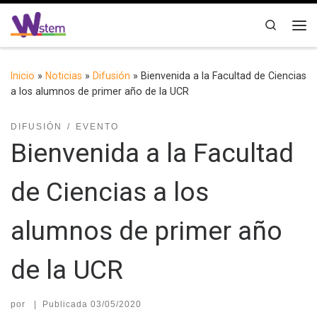
Saltar al contenido
Search
Me
Inicio
»
Noticias
»
Difusión
»
Bienvenida a la Facultad de Ciencias
a los alumnos de primer año de la UCR
DIFUSIÓN
EVENTO
Bienvenida a la Facultad
de Ciencias a los
alumnos de primer año
de la UCR
por
|
Publicada
03/05/2020