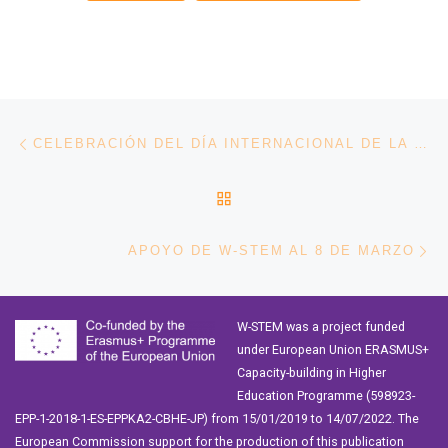
Navegación de entradas
Entrada anterior
CELEBRACIÓN DEL DÍA INTERNACIONAL DE LA MUJER EN LA UTB
VOLVER A LA LISTA DE 
En
APOYO DE W-STEM AL 8 DE MARZO
W-STEM was a project funded
under European Union ERASMUS+
Capacity-building in Higher
Education Programme (598923-
EPP-1-2018-1-ES-EPPKA2-CBHE-JP) from 15/01/2019 to 14/07/2022. The
European Commission support for the production of this publication