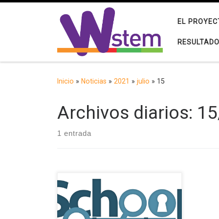
Saltar al contenido
EL PROYEC
RESULTAD
Inicio
»
Noticias
»
2021
»
julio
»
15
Archivos diarios:
15
1 entrada
El proyecto School Break (SB),
financiado por el programa
Erasmus+ de la Unión Europea, tiene
como objetivo explorar las