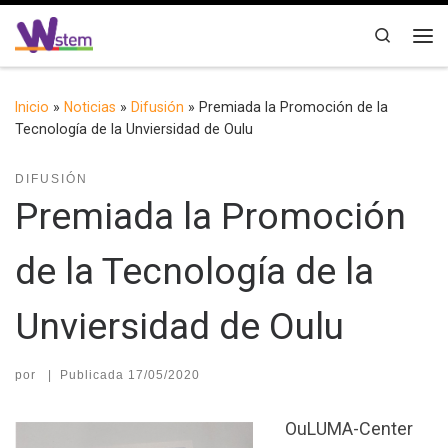
Saltar al contenido
Search
Me
Inicio
»
Noticias
»
Difusión
»
Premiada la Promoción de la
Tecnología de la Unviersidad de Oulu
DIFUSIÓN
Premiada la Promoción
de la Tecnología de la
Unviersidad de Oulu
por
|
Publicada
17/05/2020
OuLUMA-Center