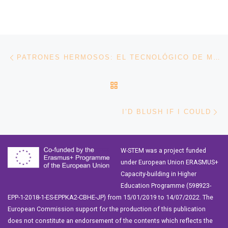
Navegación de entradas
Entrada anterior
PATRONES HERMOSOS: EL TECNOLÓGICO DE MONTERREY Y EL MIT EMPODERAN A LAS MUJERES DE ÁREAS STEM
VOLVER A LA LISTA DE 
En
I’D BLUSH IF I COULD
W-STEM was a project funded
under European Union ERASMUS+
Capacity-building in Higher
Education Programme (598923-
EPP-1-2018-1-ES-EPPKA2-CBHE-JP) from 15/01/2019 to 14/07/2022. The
European Commission support for the production of this publication
does not constitute an endorsement of the contents which reflects the