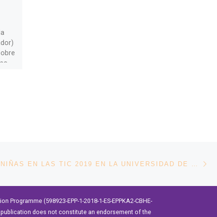
Inspiradoras
organizado por IEEE
la
Student Branch de la
ador)
UTN
sobre
eso
La Rama Estudiantil IEEE de
la Universidad Técnica del
Norte (Ecuador) organizó el
foro «Mujeres
inspiradoras» como parte
de las actividades por […]
En
ENTRADAS
DÍA DE LAS NIÑAS EN LAS TIC 2019 EN LA UNIVERSIDAD DE SALAMANCA
ation Programme (598923-EPP-1-2018-1-ES-EPPKA2-CBHE-
publication does not constitute an endorsement of the