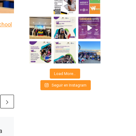
chool
Load More…
Seguir en Instagram
Publicada
09/03/2021
a
Foro Mujeres