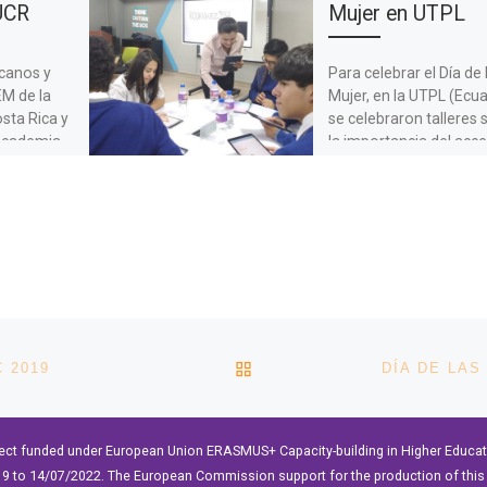
UCR
Mujer en UTPL
ecanos y
Para celebrar el Día de 
EM de la
Mujer, en la UTPL (Ecu
sta Rica y
se celebraron talleres 
Academia
la importancia del acc
ias […]
de las mujeres […]
VOLVER A LA LISTA DE 
 2019
ect funded under European Union ERASMUS+ Capacity-building in Higher Educ
9 to 14/07/2022. The European Commission support for the production of this 