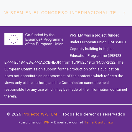
En
W-STEM EN EL CONGRESO INTERNACIONAL TEEM 2019
W-STEM was a project funded
under European Union ERASMUS+
Capacity-building in Higher
Education Programme (598923-
EPP-1-2018-1-ES-EPPKA2-CBHE-JP) from 15/01/2019 to 14/07/2022. The
European Commission support for the production of this publication
does not constitute an endorsement of the contents which reflects the
views only of the authors, and the Commission cannot be held
responsible for any use which may be made of the information contained
therein.
© 2026
Projecto W-STEM
– Todos los derechos reservados
Funciona con
WP
– Diseñado con el
Tema Customizr